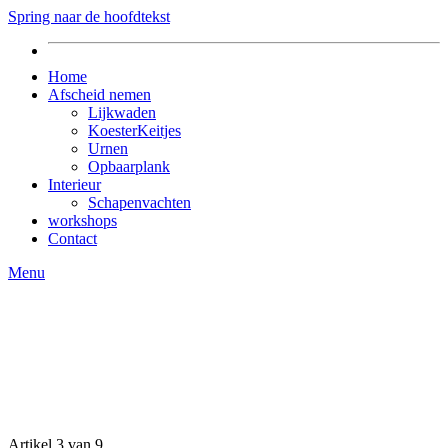
Spring naar de hoofdtekst
Home
Afscheid nemen
Lijkwaden
KoesterKeitjes
Urnen
Opbaarplank
Interieur
Schapenvachten
workshops
Contact
Menu
Artikel 3 van 9